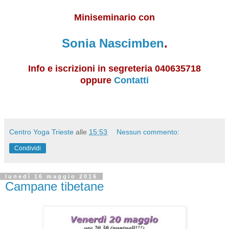
Miniseminario con
Sonia Nascimben
.
Info e iscrizioni in segreteria 040635718
oppure
Contatti
Centro Yoga Trieste
alle
15:53
Nessun commento:
Condividi
lunedì 16 maggio 2016
Campane tibetane